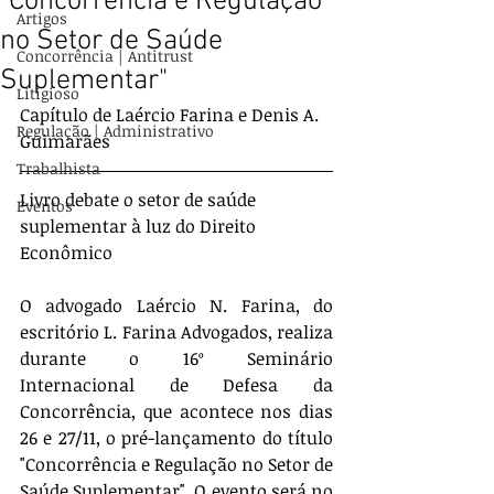
"Concorrência e Regulação
Artigos
no Setor de Saúde
Concorrência | Antitrust
Suplementar"
Litigioso
Capítulo de Laércio Farina e Denis A. 
Regulação | Administrativo
Guimarães
Trabalhista
Livro debate o setor de saúde 
Eventos
suplementar à luz do Direito 
Econômico
O advogado Laércio N. Farina, do 
escritório L. Farina Advogados, realiza 
durante o 16º Seminário 
Internacional de Defesa da 
Concorrência, que acontece nos dias 
26 e 27/11, o pré-lançamento do título 
"Concorrência e Regulação no Setor de 
Saúde Suplementar". O evento será no 