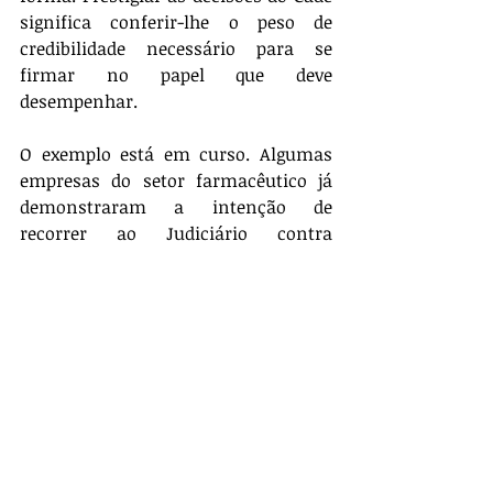
significa conferir-lhe o peso de 
credibilidade necessário para se 
firmar no papel que deve 
desempenhar.
O exemplo está em curso. Algumas 
empresas do setor farmacêutico já 
demonstraram a intenção de 
recorrer ao Judiciário contra 
condenações impostas pelo Cade. 
Mas este não deve se quedar inerte, 
mesmo enquanto a primeira 
condenação esteja submetida à 
reapreciação pelo Judiciário, porque à 
reiteração de infrações deve 
corresponder à repetição da pena 
com os agravantes legais de 
reincidência. O rigor de sua aplicação 