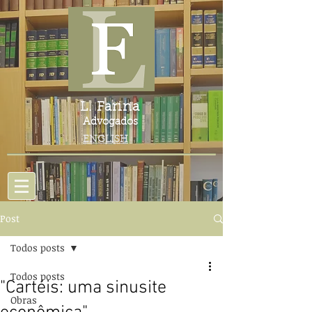
L. Farina
Advogados
ENGLISH
Post
Todos posts
Todos posts
"Cartéis: uma sinusite
Obras