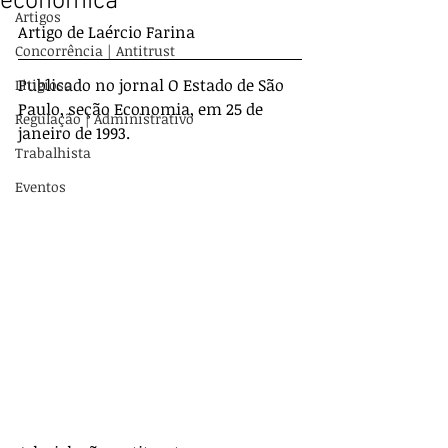
econômica"
Artigos
Artigo de Laércio Farina
Concorrência | Antitrust
Publicado no jornal O Estado de São 
Litigioso
Paulo, seção Economia, em 25 de 
Regulação | Administrativo
janeiro de 1993.
Trabalhista
Eventos