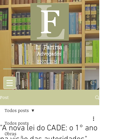
L. Farina
Advogados
ENGLISH
Post
Todos posts
Todos posts
"A nova lei do CADE: o 1° ano
Obras