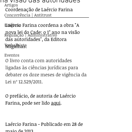
na visão das autoridades"
Artigos
Coordenação de Laércio Farina
Concorrência | Antitrust
Laércio Farina coordena a
 obra "A 
Litigioso
nova lei do Cade: o 1° ano na visão 
Regulação | Administrativo
das autoridades", da Editora 
Trabalhista
Migalhas.
Eventos
O livro conta com autoridades 
ligadas às ciências jurídicas para 
debater os doze meses de vigência da 
Lei nº 12.529/2011.
O prefácio, de autoria de Laércio 
Farina, pode ser lido 
aqui
.
Laércio Farina - Publicado em 28 de 
maio de 2013