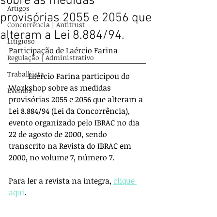
sobre as medidas
Artigos
provisórias 2055 e 2056 que
Concorrência | Antitrust
alteram a Lei 8.884/94.
Litigioso
Participação de Laércio Farina
Regulação | Administrativo
Trabalhista
	Laércio Farina participou do 
Workshop sobre as medidas 
Eventos
provisórias 2055 e 2056 que alteram a 
Lei 8.884/94 (Lei da Concorrência), 
evento organizado pelo IBRAC no dia 
22 de agosto de 2000, sendo 
transcrito na Revista do IBRAC em 
2000, no volume 7, número 7.
Para ler a revista na integra, 
clique 
aqui
.