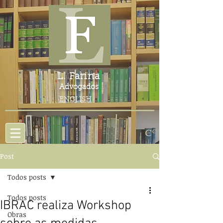
L. Farina
Advogados
ENGLISH
Post
Todos posts
Todos posts
IBRAC realiza Workshop
Obras