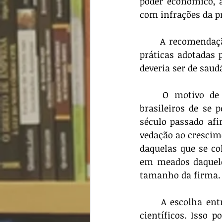
poder econômico, 
com infrações da pr
	A recomendação foi provocada pela histórica inércia do Cade em atentar para as 
práticas adotadas
deveria ser de saud
	O motivo de tal comportamento inerte reside na tendência dos estudiosos 
brasileiros de se 
século passado af
vedação ao cresci
daquelas que se co
em meados daquele 
tamanho da firma.
	A escolha entre ambas obedece mais a critérios ideológicos do que técnicos ou 
científicos. Isso