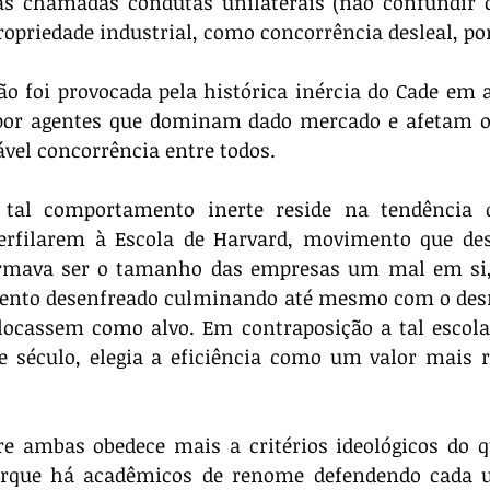
as chamadas condutas unilaterais (não confundir c
opriedade industrial, como concorrência desleal, po
 por agentes que dominam dado mercado e afetam o
ável concorrência entre todos.
perfilarem à Escola de Harvard, movimento que desd
irmava ser o tamanho das empresas um mal em si,
mento desenfreado culminando até mesmo com o d
locassem como alvo. Em contraposição a tal escola,
século, elegia a eficiência como um valor mais re
 
 porque há acadêmicos de renome defendendo cada u