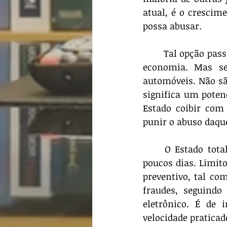
atual, é o crescim
possa abusar. 
	Tal opção passa por uma visão ideológica do papel do Estado e sua intervenção na 
economia. Mas se
automóveis. Não sã
significa um potenc
Estado coibir com 
punir o abuso daque
	O Estado totalitário chinês providenciou um bom exemplo, como noticiado há 
poucos dias. Limit
preventivo, tal co
fraudes, seguindo 
eletrônico. É de 
velocidade praticad