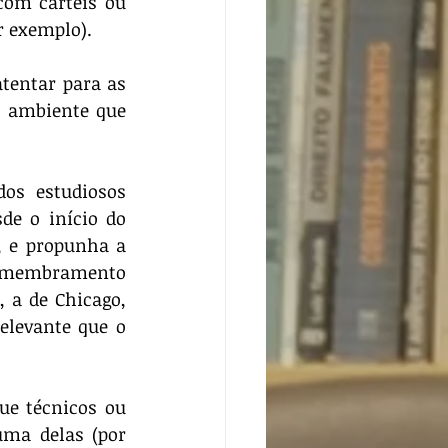
om cartéis ou 
r exemplo).
 ambiente que 
e o início do 
 e propunha a 
esmembramento 
 a de Chicago, 
levante que o 
ma delas (por 