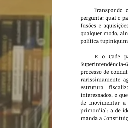
	Transpondo o raciocínio para o controle da concorrência, pode-se repetir a 
pergunta: qual o pa
fusões e aquisiçõe
qualquer modo, aind
política tupiniquim
	E o Cade parece, finalmente, caminhar nessa direção. Recentemente, a 
Superintendência-
processo de condut
rarissimamente age
estrutura fiscal
interessados, o qu
de movimentar a m
primordial: a de id
manda a Constituiç