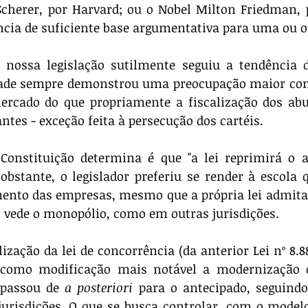
Scherer, por Harvard; ou o Nobel Milton Friedman, p
ência de suficiente base argumentativa para uma ou o
Cade sempre demonstrou uma preocupação maior com 
ercado do que propriamente a fiscalização dos abu
tes - exceção feita à persecução dos cartéis.
bstante, o legislador preferiu se render à escola qu
mento das empresas, mesmo que a própria lei admita
o vede o monopólio, como em outras jurisdições.
ve como modificação mais notável a modernização d
 passou de 
a posteriori
 para o antecipado, seguindo
jurisdições. O que se busca controlar, com o modelo