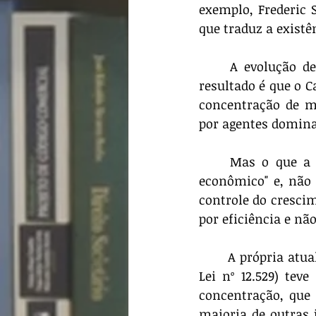
exemplo, Frederic 
que traduz a exist
	A evolução de nossa legislação sutilmente seguiu a tendência de Harvard e o 
resultado é que o 
concentração de m
por agentes dominan
	Mas o que a Constituição determina é que "a lei reprimirá o abuso do poder 
econômico" e, não o
controle do cresci
por eficiência e nã
	A própria atualização da lei de concorrência (da anterior Lei nº 8.884 para a nova, 
Lei nº 12.529) te
concentração, que
maioria de outras 