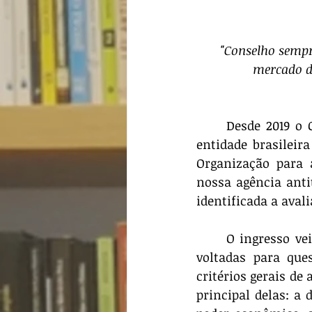
"Conselho sempr
mercado d
	Desde 2019 o Conselho Administrativo de Defesa Econômica (Cade) é a pioneira 
entidade brasilei
Organização para 
nossa agência anti
identificada a avali
	O ingresso veio acompanhado de recomendações daquele órgão, sendo algumas 
voltadas para ques
critérios gerais de
principal delas: a