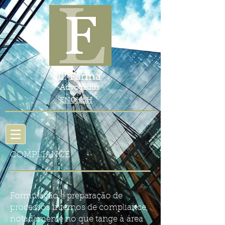
L. Farina
Advogados
ENGLISH
COMPLIANCE
Formulação e preparação de
processos internos de compliance,
notadamente no que tange à área