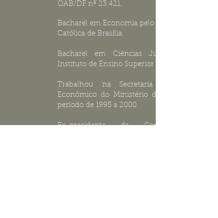
OAB/DF nº 23.421.
Bacharel em Economia pelo Universidade
Católica de Brasília.
Bacharel em Ciências Jurídicas pelo
Instituto de Ensino Superior de Brasília.
Trabalhou na Secretaria de Direito
Econômico do Ministério da Justiça no
período de 1995 a 2000.
Ex-presidente da Comissão de
Concorrência da OAB/DF no triênio
2010/12.
Membro da Comissão Especial de
Concorrência do Conselho Federal da
OAB desde 2011.
Idiomas: Inglês e Espanhol.