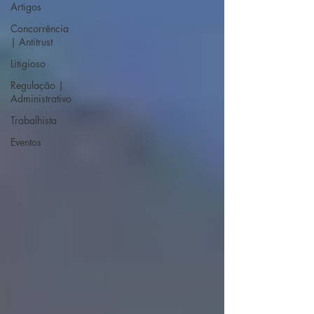
Artigos
Concorrência
| Antitrust
Litigioso
Regulação |
Administrativo
Trabalhista
Eventos