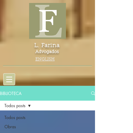
L. Farina
Advogados
ENGLISH
BIBLIOTECA
Todos posts
Todos posts
Obras