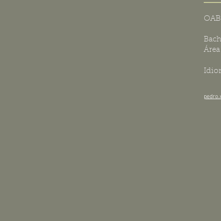
OAB/
Bach
Área 
Idio
pedro.