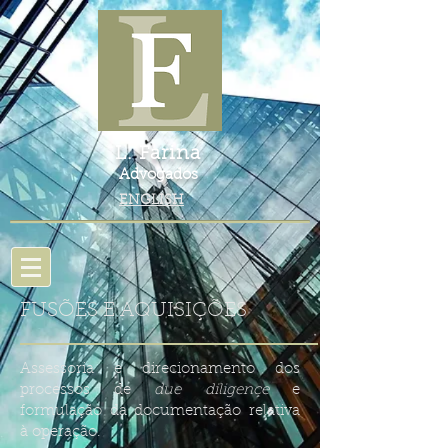
L. Farina
Advogados
ENGLISH
FUSÕES E AQUISIÇÕES
Assessoria e direcionamento dos
processos de
due diligence
e
formulação da documentação relativa
à operação.