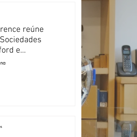
erence reúne
 Sociedades
ford e
ina
es