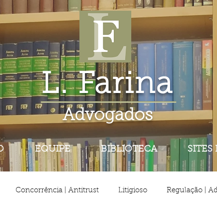
L. Farina
Advogados
O
EQUIPE
BIBLIOTECA
SITES
Concorrência | Antitrust
Litigioso
Regulação | Ad