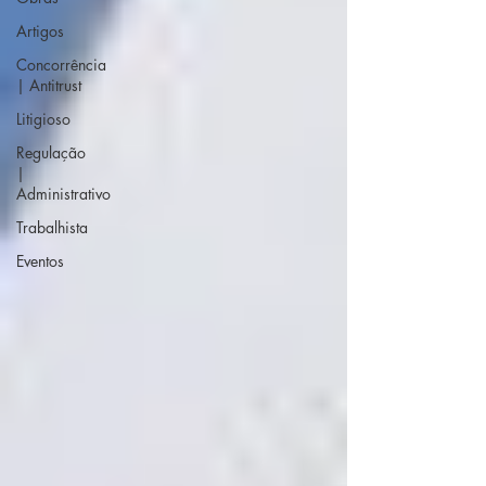
Artigos
Concorrência
| Antitrust
Litigioso
Regulação
|
Administrativo
Trabalhista
Eventos