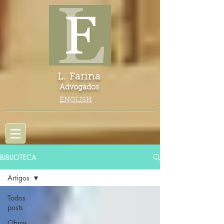
L. Farina
Advogados
ENGLISH
BIBLIOTECA
Artigos
Todos
posts
Obras