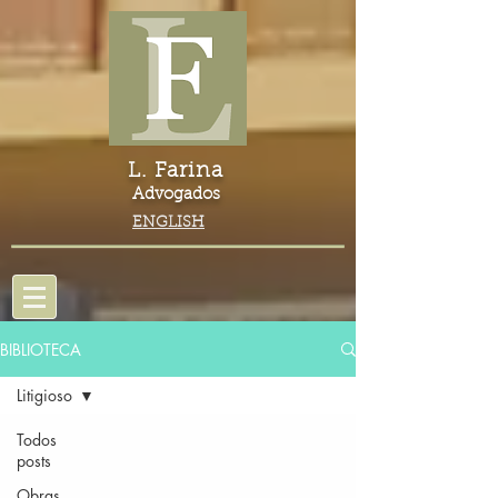
L. Farina
Advogados
ENGLISH
BIBLIOTECA
Litigioso
Todos
posts
Obras