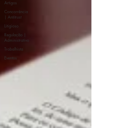
Artigos
Concorrência
| Antitrust
Litigioso
Regulação |
Administrativo
Trabalhista
Eventos