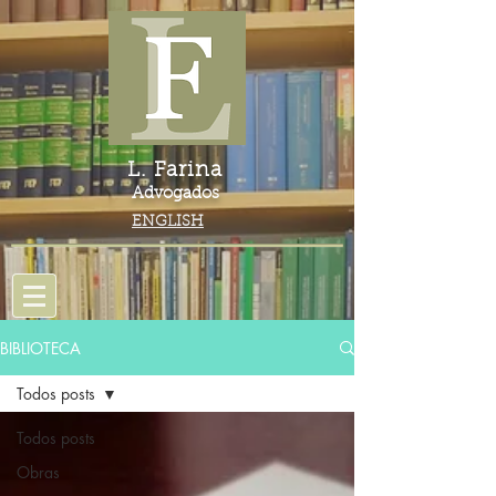
L. Farina
Advogados
ENGLISH
BIBLIOTECA
Todos posts
Todos posts
Obras