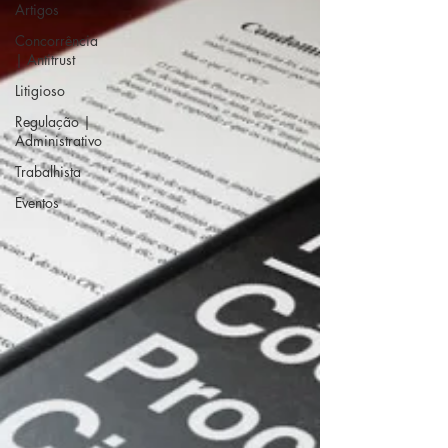
Artigos
Concorrência
| Antitrust
Litigioso
Regulação |
Administrativo
Trabalhista
Eventos